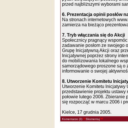
przed najbliższymi wyborami s
6. Prezentacja opinii posłów 
Na stronach internetowych www.o
zamierza na bieżąco prezentow
7. Tryb włączania się do Akcji
Społecznicy pragnący wspomóc 
zadawanie posłom ze swojego ok
Grupę Inicjatywną Akcji oraz pr
Inicjatywnej poprzez strony int
do mobilizowania lokalnego wspó
samorządowego proszone są o za
informowanie o swojej aktywnośc
8. Utworzenie Komitetu Inicja
Utworzenie Komitetu Inicjatywy
przedstawienie projektu ustawy
połowie lutego 2006. Zbieranie
się rozpocząć w marcu 2006 i pr
Kielce, 17 grudnia 2005.
Komentarze (3)
Skomentuj