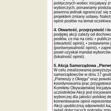
politycznych wobec inicjatywy 
wyborczych, ponawiamy postulat
powinna jednak ograniczać się 
projektem zmiany ustawy. Należ
opinii posłów na temat oczekiw
4. Otwartość, przejrzystość i 
podjętej akcji zależy od dochowa
posłów, co ma na celu: • publicz
(otwartość opinii), • zestawienie
(porównywalność opinii), • zapre
poseł uzyskał mandat wyborców, 
(lokalność opinii).
5. Akcja Samorządowa „Pierw
W celu zrealizowania powyższyc
samorządowców w dniu 17 grudn
„Pierwszy z Okręgu” oraz powoła
koordynowania prac przygotowa
Komitetu Obywatelskiej Inicjat
uczestników Akcji jest inicjowan
wyborczej dla jakości polskiej d
komentowanie opinii reprezenta
Akcji upublicznią odpowiedzi k
pytań dotyczących potrzeby zm