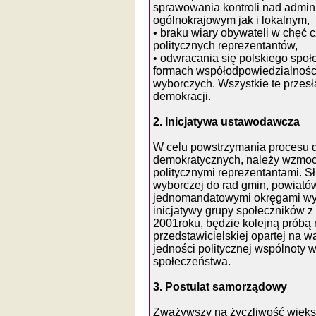
sprawowania kontroli nad admini
ogólnokrajowym jak i lokalnym,
• braku wiary obywateli w chęć 
politycznych reprezentantów,
• odwracania się polskiego społ
formach współodpowiedzialności
wyborczych. Wszystkie te przesł
demokracji.
2. Inicjatywa ustawodawcza
W celu powstrzymania procesu
demokratycznych, należy wzmoc
politycznymi reprezentantami. S
wyborczej do rad gmin, powiató
jednomandatowymi okręgami wybo
inicjatywy grupy społeczników z
2001roku, będzie kolejną próbą
przedstawicielskiej opartej na war
jedności politycznej wspólnoty w
społeczeństwa.
3. Postulat samorządowy
Zważywszy na życzliwość więks