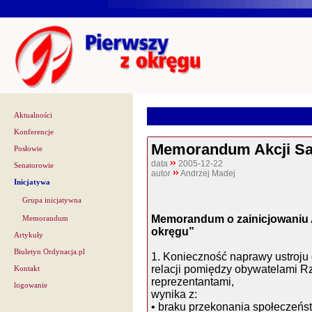
Aktualności
Konferencje
Memorandum Akcji Sa
Posłowie
data
2005-12-22
Senatorowie
autor
Andrzej Madej
Inicjatywa
Grupa inicjatywna
Memorandum o zainicjowaniu 
Memorandum
okręgu”
Artykuły
Biuletyn Ordynacja.pl
1. Konieczność naprawy ustroj
relacji pomiędzy obywatelami Rz
Kontakt
reprezentantami,
logowanie
wynika z:
• braku przekonania społeczeń