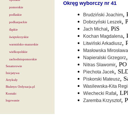
Okręg wyborczy nr 41
pomorskie
, 
Brudziński Joachim
podlaskie
, 
Dobrzyński Leszek
podkarpackie
, PiS
Jach Michał
śląskie
,
Kochan Magdalena
świętokrzyskie
, 
Litwiński Arkadiusz
warmińsko-mazurskie
Masłowska Mirosława
wielkopolskie
Napieralski Grzegorz
zachodniopomorskie
, PO
Nitras Sławomir
Senatorowie
, SL
Piechota Jacek
Inicjatywa
, 
Piskorski Mateusz
Artykuły
Wasilewska-Kita Reg
Biuletyn Ordynacja.pl
, L
Wiechecki Rafał
Kontakt
, 
Zaremba Krzysztof
logowanie