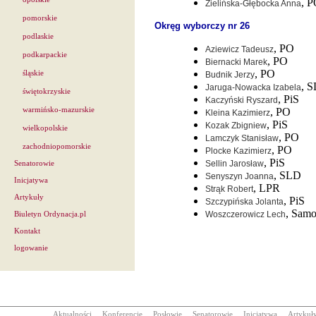
, 
Zielińska-Głębocka Anna
pomorskie
Okręg wyborczy nr 26
podlaskie
, PO
Aziewicz Tadeusz
podkarpackie
, PO
Biernacki Marek
, PO
śląskie
Budnik Jerzy
, 
Jaruga-Nowacka Izabela
świętokrzyskie
, PiS
Kaczyński Ryszard
warmińsko-mazurskie
, PO
Kleina Kazimierz
, PiS
Kozak Zbigniew
wielkopolskie
, PO
Lamczyk Stanisław
zachodniopomorskie
, PO
Plocke Kazimierz
, PiS
Sellin Jarosław
Senatorowie
, SLD
Senyszyn Joanna
Inicjatywa
, LPR
Strąk Robert
Artykuły
, PiS
Szczypińska Jolanta
, Sam
Woszczerowicz Lech
Biuletyn Ordynacja.pl
Kontakt
logowanie
Aktualności
Konferencje
Posłowie
Senatorowie
Inicjatywa
Artykuł