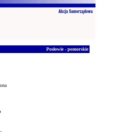
Posłowie - pomorskie
rona
D