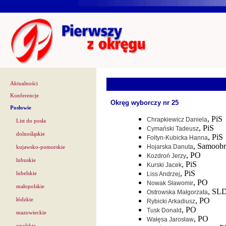
Aktualności
Konferencje
Okręg wyborczy nr 25
Posłowie
, PiS
Chrapkiewicz Daniela
List do posła
, PiS
Cymański Tadeusz
dolnośląskie
, PiS
Foltyn-Kubicka Hanna
, Samoob
Hojarska Danuta
kujawsko-pomorskie
, PO
Kozdroń Jerzy
lubuskie
, PiS
Kurski Jacek
, PiS
lubelskie
Liss Andrzej
, PO
Nowak Sławomir
małopolskie
, SL
Ostrowska Małgorzata
, PO
łódzkie
Rybicki Arkadiusz
, PO
Tusk Donald
mazowieckie
, PO
Wałęsa Jarosław
opolskie