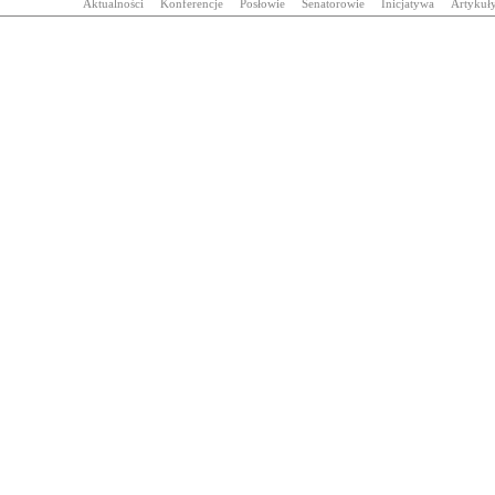
Aktualności
Konferencje
Posłowie
Senatorowie
Inicjatywa
Artykuł