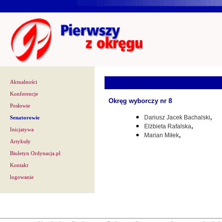
Aktualności
Konferencje
Okręg wyborczy nr 8
Posłowie
,
Dariusz Jacek Bachalski
Senatorowie
,
Elżbieta Rafalska
Inicjatywa
,
Marian Miłek
Artykuły
Biuletyn Ordynacja.pl
Kontakt
logowanie