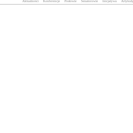
Aktualności
Konferencje
Posłowie
Senatorowie
Inicjatywa
Artykuł