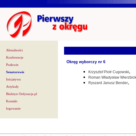
Aktualności
Konferencje
Okręg wyborczy nr 6
Posłowie
,
Krzysztof Piotr Cugowski
Senatorowie
Roman Władysław Wierzbick
Inicjatywa
,
Ryszard Janusz Bender
Artykuły
Biuletyn Ordynacja.pl
Kontakt
logowanie