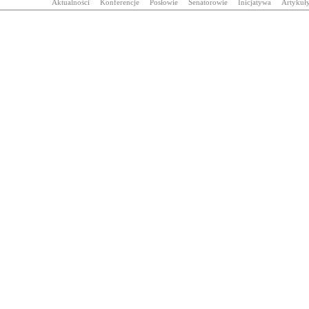
Aktualności
Konferencje
Posłowie
Senatorowie
Inicjatywa
Artykuł