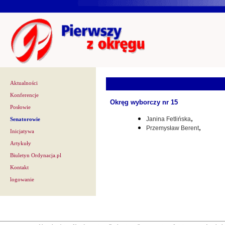
Aktualności
Konferencje
Okręg wyborczy nr 15
Posłowie
,
Janina Fetlińska
Senatorowie
,
Przemysław Berent
Inicjatywa
Artykuły
Biuletyn Ordynacja.pl
Kontakt
logowanie