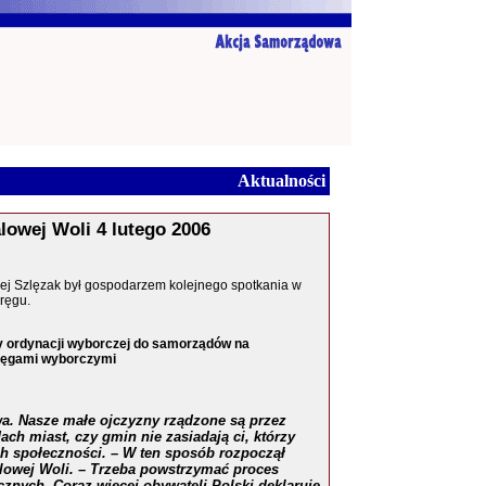
Aktualności
owej Woli 4 lutego 2006
ej Szlęzak był gospodarzem kolejnego spotkania w
ręgu.
 ordynacji wyborczej do samorządów na
ręgami wyborczymi
twa. Nasze małe ojczyzny rządzone są przez
ach miast, czy gmin nie zasiadają ci, którzy
h społeczności. – W ten sposób rozpoczął
alowej Woli. – Trzeba powstrzymać proces
czny
c
h. Coraz więcej obywateli Polski deklaruje