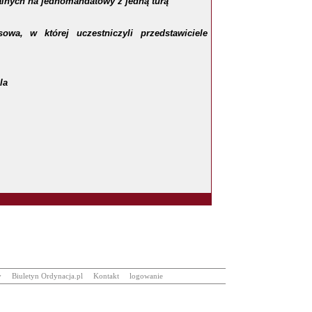
ialnych na jednomandatowy z jedną turą
owa, w której uczestniczyli przedstawiciele
la
y
Biuletyn Ordynacja.pl
Kontakt
logowanie