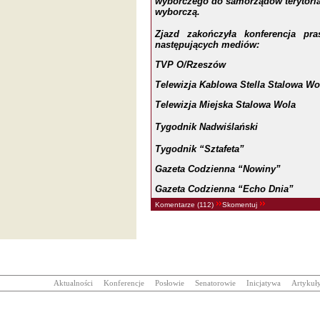
wyborczego do samorządów t
e
rytor
wyborczą.
Zjazd zakończyła konferencja pras
następujących mediów:
TVP O/Rzeszów
Telewizja Kablowa Stella Stalowa Wo
Telewizja Miejska Stalowa Wola
Tygodnik Nadwiślań
ski
Tygodnik “Sztafeta”
Gazeta Codzienna “Nowiny”
Gazeta Codzienna “Echo Dnia”
Komentarze (112)
Skomentuj
Aktualności
Konferencje
Posłowie
Senatorowie
Inicjatywa
Artykuł