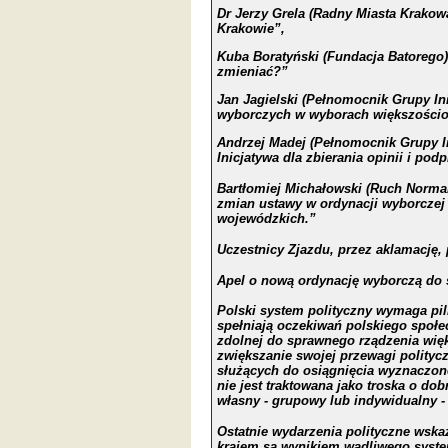
Dr Jerzy Grela (Radny Miasta Krak
Krakowie”,
Kuba Boratyński (Fundacja Batorego
zmieniać?”
Jan Jagielski (Pełnomocnik Grupy Ini
wyborczych w wyborach większościo
Andrzej Madej (Pełnomocnik Grupy I
Inicjatywa dla zbierania opinii i pod
Bartłomiej Michałowski (Ruch Norm
zmian ustawy w ordynacji wyborczej
wojewódz
kich.”
Uczestnicy Zjazdu, przez aklamację, p
Apel o nową ordynację wyborczą do
Polski system polityczny wymaga piln
spełniają oczekiwań polskiego społec
zdolnej do sprawnego rządzenia więks
zwiększanie swojej przewagi polityc
służących do osiągnięcia wyznaczone
nie jest traktowana jako troska o do
własny - grupowy lub indywidualny - 
Ostatnie wydarzenia polityczne wskaz
krajem są wynikiem wadliwego system