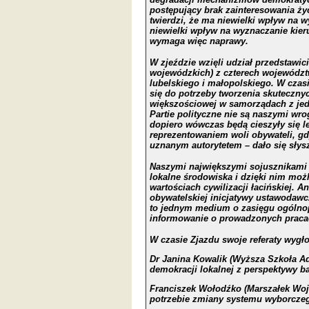
postępujący brak zainteresowania ży
twierdzi, że ma niewielki wpływ na w
niewielki wpływ na wyznaczanie kie
wymaga więc naprawy.
W zjeździe wzięli udział przedstawi
wojewódzkich) z czterech województ
lubelskiego i małopolskiego. W czas
się do potrzeby tworzenia skuteczn
większościowej w samorządach z j
Partie polityczne nie są naszymi wro
dopiero wówczas będą cie
s
zyły się 
reprezentowaniem woli obywateli, gdy
uznanym autorytetem – dało się słysz
Naszymi największymi sojusznikami s
lokalne środowiska i dzięki nim moż
wartościach cywilizacji łacińskiej. 
obywatelskiej inicjatywy ustawodawc
to jednym med
i
um o zasięgu ogólno
informowanie o prowadzonych pracac
W czasie Zjazdu swoje referaty wygłos
Dr Janina Kowalik (Wyższa Szkoła Ad
demokracji lokalnej z perspektywy 
Franciszek Wołodźko (Marszałek Wo
potrzebie zmiany systemu wyborcze