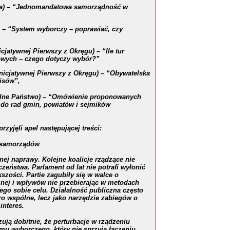
owa) – “Jednomandatowa samorządność w
) – “System wyborczy – poprawiać, czy
cjatywnej Pierwszy z Okręgu) – “Ile tur
wych – czego dotyczy wybór?”
nicjatywnej Pierwszy z Okręgu) – “Obywatelska
pisów”,
alne Państwo) – “Omówienie proponowanych
 do rad gmin, powiatów i sejmików
rzyjęli apel następującej treści:
 samorządów
ej naprawy. Kolejne koalicje rządzące nie
zeństwa. Parlament od lat nie potrafi wyłonić
zości. Partie zagubiły się w walce o
znej i wpływów nie przebierając w metodach
go sobie celu. Działalność publiczna c
z
ęsto
bro wspólne, lecz jako narzędzie zabiegów o
interes.
ują dobitnie, że perturbacje w rządzeniu
u wyborczego, który nie sprzyja łączeniu