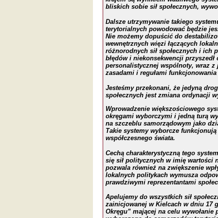
bliskich sobie sił społecznych, wywoł
Dalsze utrzymywanie takiego syste
terytorialnych powodować będzie jes
Nie możemy dopuścić do destabilizo
wewnętrznych więzi łączących lokaln
różnorodnych sił społecznych i ich 
błędów i niekonsekwencji przyszedł
personalistycznej wspólnoty, wraz z
zasadami i regułami funkcjonowania 
Jesteśmy przekonani, że jedyną dro
społecznych jest zmiana ordynacji w
Wprowadzenie większościowego sys
okręgami wyborczymi i jedną turą wy
na szczeblu samorządowym jako dzia
Takie systemy wyborcze funkcjonują
współczesnego świata.
Cechą charakterystyczną tego syste
się sił politycznych w imię wartości
pozwala również na zwiększenie wpły
lokalnych politykach wymusza odpow
prawdziwymi reprezentantami społe
Apelujemy do wszystkich sił społecz
zainicjowanej w Kielcach w dniu 17 
Okręgu” mającej na celu wywołanie 