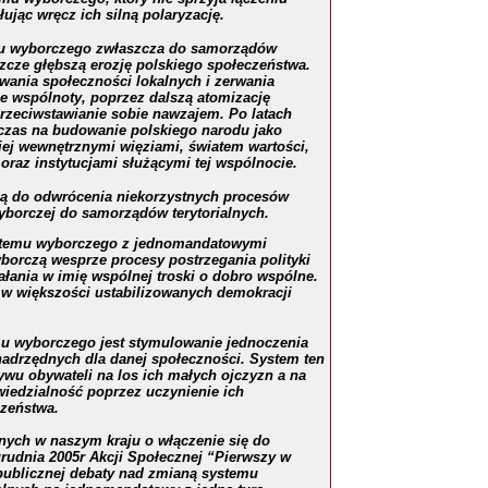
ując wręcz ich silną polaryzację.
mu wyborczego zwłaszcza do samorządów
zcze głębszą erozję polskiego społeczeństwa.
wania społeczności lokalnych i zerwania
e wspólnoty, poprzez dalszą atomizację
przeciwstawianie sobie nawzajem. Po latach
c
zas na budowanie polskiego narodu jako
 jej wewnętrznymi więziami, światem wartości,
oraz instytucjami służącymi tej wspólnocie.
gą do odwrócenia niekorzystnych procesów
yborczej do samorządów terytorialnych.
temu wyborczego z jednomandatowymi
borczą wesprze procesy postrzegania polityki
łania w imię wspólnej troski o dobro wspólne.
 w większości ustabilizowanych demokracji
mu wyborczego jest stymulowanie jednoczenia
 nadrzędnych dla danej społeczności. System ten
wu obywateli na los ich małych ojczyzn a na
iedzialność poprzez uczynienie ich
czeń
s
twa.
nych w naszym kraju o włączenie się do
grudnia 2005r Akcji Społecznej “Pierwszy w
publicznej debaty nad zmianą systemu