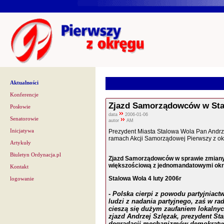
Aktualności
Konferencje
Zjazd Samorządowców w Stal
Posłowie
data
2006-01-06
Senatorowie
autor
AM
Inicjatywa
Prezydent Miasta Stalowa Wola Pan Andrz
ramach Akcji Samorządowej Pierwszy z ok
Artykuły
Biuletyn Ordynacja.pl
Zjazd Samorządowców w sprawie zmiany
większościową z jednomandatowymi ok
Kontakt
Stalowa Wola 4 luty 2006r
logowanie
- Polska cierpi z powodu partyjniac
ludzi z nadania partyjnego, zaś w rad
cieszą się dużym zaufaniem lokalnyc
zjazd Andrzej Szlęzak, prezydent St
degradacji mechanizmów demokraty