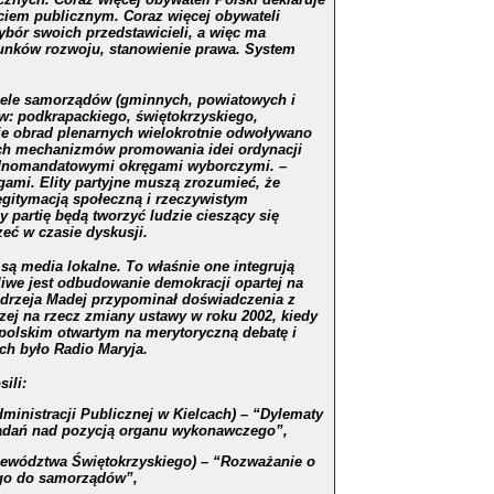
ciem publicznym. Coraz więcej obywateli
ybór swoich przedstawicieli, a więc ma
runków rozwoju, stanowienie
p
rawa. System
ciele samorządów (gminnych, powiatowych i
w: podkrapackiego, świętokrzyskiego,
ie obrad plenarnych wielokrotnie odwoływano
ych mechanizmów promowania idei ordynacji
ednomandatowymi okręgami wyborczymi. –
gami. Elity partyjne muszą zrozumieć, że
legitymacją społeczną i rzeczywistym
 partię będą tworzyć ludzie cieszący się
eć w czasie dyskusji.
ą media lokalne. To właśnie one integrują
liwe jest odbudowanie demokracji opartej na
Andrzeja Madej przypominał doświadczenia z
zej na rzecz zmiany ustawy w roku 2002, kiedy
polskim otwartym na merytoryczną debatę i
h było Radio Maryja.
ili:
ministracji Publicznej w Kielcach) – “Dylematy
badań nad pozycją organu wykonawczego”,
jewództwa Świętokrzyskiego) – “Rozważanie o
go do samorządów”,