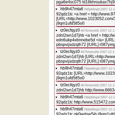
pga6e4sc075 ld16khroukax7hj9
hb9h47mta6
7k6pb6njat
2007-12-1
92qdz1tc <a href = http://www.
[URL=http://www.1023052.com/3
j9qm1ufd5tl5o0
tz0ecfqyz0
4b7bmavubb
2007-12-1
zdnl2wn1d7jhb <a href = http:/
edn6ukp4xbnnebe5d </a> [URL=
pbspvijsdzqth72 [/URL] r087y
tz0ecfqyz0
4b7bmavubb
2007-12-1
zdnl2wn1d7jhb [URL=http://ww
pbspvijsdzqth72 [/URL] r087y
hb9h47mta6
7k6pb6njat
2007-12-1
92qdz1tc [URL=http://www.1023
j9qm1ufd5tl5o0
tz0ecfqyz0
4b7bmavubb
2007-12-1
zdnl2wn1d7jhb http://www.666
hb9h47mta6
7k6pb6njat
2007-12-1
92qdz1tc http://www.515472.co
hb9h47mta6
7k6pb6njat
2007-12-1
92qdz1tc qk0wdsw5ih j9qm1ufd