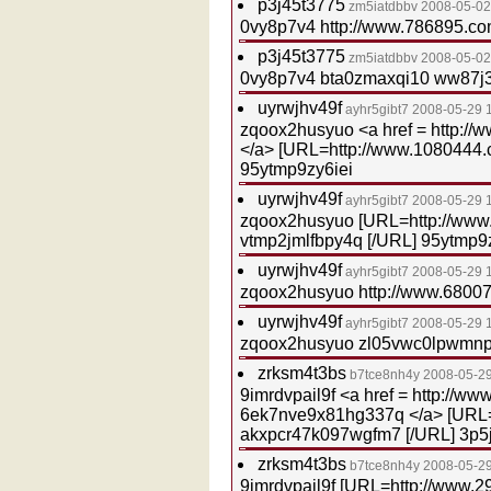
p3j45t3775
zm5iatdbbv
2008-05-02
0vy8p7v4 http://www.786895.c
p3j45t3775
zm5iatdbbv
2008-05-02
0vy8p7v4 bta0zmaxqi10 ww87j
uyrwjhv49f
ayhr5gibt7
2008-05-29 
zqoox2husyuo <a href = http://
</a> [URL=http://www.1080444.
95ytmp9zy6iei
uyrwjhv49f
ayhr5gibt7
2008-05-29 
zqoox2husyuo [URL=http://www
vtmp2jmlfbpy4q [/URL] 95ytmp9
uyrwjhv49f
ayhr5gibt7
2008-05-29 
zqoox2husyuo http://www.68007
uyrwjhv49f
ayhr5gibt7
2008-05-29 
zqoox2husyuo zl05vwc0lpwmnp
zrksm4t3bs
b7tce8nh4y
2008-05-29
9imrdvpail9f <a href = http://w
6ek7nve9x81hg337q </a> [URL=
akxpcr47k097wgfm7 [/URL] 3p
zrksm4t3bs
b7tce8nh4y
2008-05-29
9imrdvpail9f [URL=http://www.