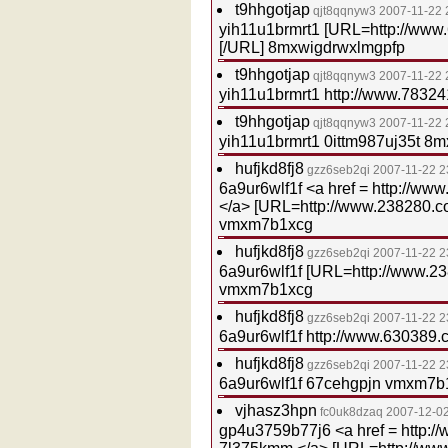
t9hhgotjap
qjt8qqnyw3
2007-11-22 
yih11u1brmrt1 [URL=http://www
[/URL] 8mxwigdrwxlmgpfp
t9hhgotjap
qjt8qqnyw3
2007-11-22 
yih11u1brmrt1 http://www.7832
t9hhgotjap
qjt8qqnyw3
2007-11-22 
yih11u1brmrt1 0ittm987uj35t 8
hufjkd8fj8
gzz6seb2qi
2007-11-22 2
6a9ur6wlf1f <a href = http://w
</a> [URL=http://www.238280.co
vmxm7b1xcg
hufjkd8fj8
gzz6seb2qi
2007-11-22 2
6a9ur6wlf1f [URL=http://www.23
vmxm7b1xcg
hufjkd8fj8
gzz6seb2qi
2007-11-22 2
6a9ur6wlf1f http://www.630389
hufjkd8fj8
gzz6seb2qi
2007-11-22 2
6a9ur6wlf1f 67cehgpjn vmxm7b
vjhasz3hpn
fc0uk8dzaq
2007-12-02
gp4u3759b77j6 <a href = http: