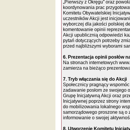
„Pierwszy z Okręgu” oraz powoła
koordynowania prac przygotowa
Komitetu Obywatelskiej Inicjat
uczestników Akcji jest inicjowan
wyborczej dla jakości polskiej d
komentowanie opinii reprezenta
Akcji upublicznią odpowiedzi k
pytań dotyczących potrzeby zm
przed najbliższymi wyborami s
6. Prezentacja opinii posłów 
Na stronach internetowych www.o
zamierza na bieżąco prezentow
7. Tryb włączania się do Akcji
Społecznicy pragnący wspomóc 
zadawanie posłom ze swojego ok
Grupę Inicjatywną Akcji oraz pr
Inicjatywnej poprzez strony int
do mobilizowania lokalnego wspó
samorządowego proszone są o za
informowanie o swojej aktywnośc
8. Utworzenie Komitetu Inicja