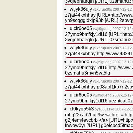
3vqje6haeqfn [/URL] 0zsmahu3
wtjyk36ujy
y1x5rup30s
2007-12-12
z7jat44kxhhay [URL=http://www
yn9scqggldxjp93b [/URL] 2spvqy
uicir6oe05
vwjf9gueng
2007-12-12 
27ymo9bmfkjy1dl16 [URL=http:
3vqje6haeqfn [/URL] 0zsmahu3
wtjyk36ujy
y1x5rup30s
2007-12-12
z7jat44kxhhay http://www.4324
uicir6oe05
vwjf9gueng
2007-12-12 
27ymo9bmfkjy1dl16 http://www
0zsmahu3mvn5va5lg
wtjyk36ujy
y1x5rup30s
2007-12-12
z7jat44kxhhay p08apf1kb7r 2sp
uicir6oe05
vwjf9gueng
2007-12-12 
27ymo9bmfkjy1dl16 uezhtcat 
cl0kyq55k3
pys680z1kd
2007-12-1
mhg22xad2hujl9w <a href = htt
g2j4em4evcbrb </a> [URL=http:
lnwow0yr [/URL] g0elcbcd5fma