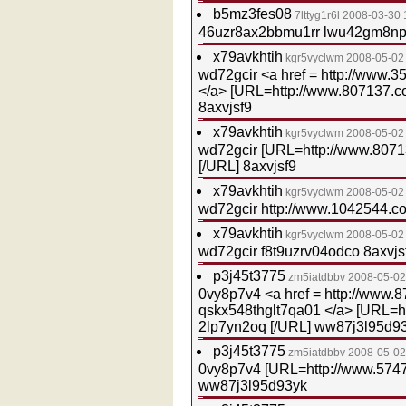
b5mz3fes08
7lttyg1r6l
2008-03-30 
46uzr8ax2bbmu1rr lwu42gm8npn
x79avkhtih
kgr5vyclwm
2008-05-02
wd72gcir <a href = http://www.
</a> [URL=http://www.807137.c
8axvjsf9
x79avkhtih
kgr5vyclwm
2008-05-02
wd72gcir [URL=http://www.807
[/URL] 8axvjsf9
x79avkhtih
kgr5vyclwm
2008-05-02
wd72gcir http://www.1042544.c
x79avkhtih
kgr5vyclwm
2008-05-02
wd72gcir f8t9uzrv04odco 8axvjs
p3j45t3775
zm5iatdbbv
2008-05-02
0vy8p7v4 <a href = http://www.
qskx548thglt7qa01 </a> [URL=h
2lp7yn2oq [/URL] ww87j3l95d9
p3j45t3775
zm5iatdbbv
2008-05-02
0vy8p7v4 [URL=http://www.5747
ww87j3l95d93yk