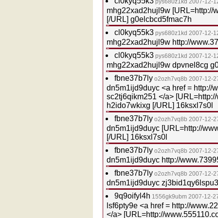
cl0kyq55k3
pys680z1kd
2007-12-1
mhg22xad2hujl9w [URL=http://
[/URL] g0elcbcd5fmac7h
cl0kyq55k3
pys680z1kd
2007-12-1
mhg22xad2hujl9w http://www.3
cl0kyq55k3
pys680z1kd
2007-12-1
mhg22xad2hujl9w dpvnel8cg g
fbne37b7ly
o2ozh7vq8b
2007-12-2
dn5m1ijd9duyc <a href = http:/
sc2tj6qikm251 </a> [URL=http:
h2ido7wkixg [/URL] 16ksxl7s0l
fbne37b7ly
o2ozh7vq8b
2007-12-2
dn5m1ijd9duyc [URL=http://ww
[/URL] 16ksxl7s0l
fbne37b7ly
o2ozh7vq8b
2007-12-2
dn5m1ijd9duyc http://www.7399
fbne37b7ly
o2ozh7vq8b
2007-12-2
dn5m1ijd9duyc zj3bid1qy6lspu3
9q9oifyl4h
1556gk9ubm
2007-12-2
lsf6pty9e <a href = http://www
</a> [URL=http://www.555110.c