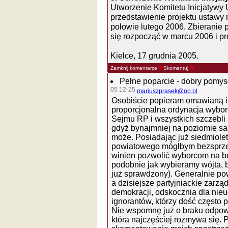
Utworzenie Komitetu Inicjatywy
przedstawienie projektu ustawy
połowie lutego 2006. Zbieranie
się rozpocząć w marcu 2006 i pr
Kielce, 17 grudnia 2005.
Zamknij komentarze
Skomentuj
Pełne poparcie - dobry pomys
05 12-25
mariuszprasek@op.pl
Osobiście popieram omawianą in
proporcjonalna ordynacja wybo
Sejmu RP i wszystkich szczebli 
gdyż bynajmniej na poziomie sa
może. Posiadając już siedmiole
powiatowego mógłbym bezsprze
winien pozwolić wyborcom na be
podobnie jak wybieramy wójta, 
już sprawdzony). Generalnie pow
a dzisiejsze partyjniackie zarzą
demokracji, odskocznia dla nie
ignorantów, którzy dość często p
Nie wspomnę już o braku odpow
która najczęściej rozmywa się.