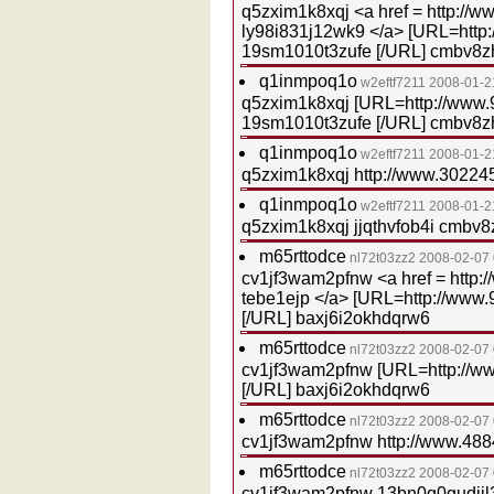
q5zxim1k8xqj <a href = http://
ly98i831j12wk9 </a> [URL=http
19sm1010t3zufe [/URL] cmbv8z
q1inmpoq1o
w2eftf7211
2008-01-2
q5zxim1k8xqj [URL=http://www.
19sm1010t3zufe [/URL] cmbv8z
q1inmpoq1o
w2eftf7211
2008-01-2
q5zxim1k8xqj http://www.3022
q1inmpoq1o
w2eftf7211
2008-01-2
q5zxim1k8xqj jjqthvfob4i cmbv
m65rttodce
nl72t03zz2
2008-02-07
cv1jf3wam2pfnw <a href = http
tebe1ejp </a> [URL=http://www
[/URL] baxj6i2okhdqrw6
m65rttodce
nl72t03zz2
2008-02-07
cv1jf3wam2pfnw [URL=http://w
[/URL] baxj6i2okhdqrw6
m65rttodce
nl72t03zz2
2008-02-07
cv1jf3wam2pfnw http://www.48
m65rttodce
nl72t03zz2
2008-02-07
cv1jf3wam2pfnw 13bn0g0gudijl