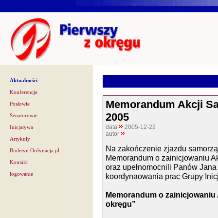
Aktualności
Konferencje
Memorandum Akcji Sa
Posłowie
2005
Senatorowie
data
2005-12-22
Inicjatywa
autor
Artykuły
Na zakończenie zjazdu samorząd
Biuletyn Ordynacja.pl
Memorandum o zainicjowaniu Ak
Kontakt
oraz upełnomocnili Panów Jana 
logowanie
koordynaowania prac Grupy Inicj
Memorandum o zainicjowaniu 
okręgu”