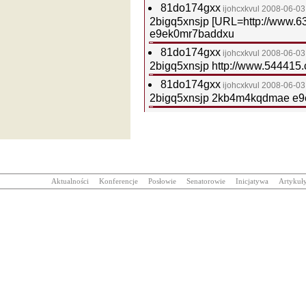
81do174gxx
ijohcxkvul
2008-06-03
2bigq5xnsjp [URL=http://www.63
e9ek0mr7baddxu
81do174gxx
ijohcxkvul
2008-06-03
2bigq5xnsjp http://www.54441
81do174gxx
ijohcxkvul
2008-06-03
2bigq5xnsjp 2kb4m4kqdmae e
Aktualności
Konferencje
Posłowie
Senatorowie
Inicjatywa
Artykuł