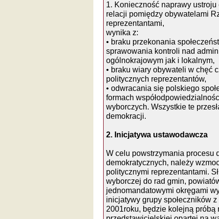
1. Konieczność naprawy ustroj
relacji pomiędzy obywatelami Rz
reprezentantami,
wynika z:
• braku przekonania społeczeń
sprawowania kontroli nad admini
ogólnokrajowym jak i lokalnym,
• braku wiary obywateli w chęć 
politycznych reprezentantów,
• odwracania się polskiego społ
formach współodpowiedzialności
wyborczych. Wszystkie te przesł
demokracji.
2. Inicjatywa ustawodawcza
W celu powstrzymania procesu
demokratycznych, należy wzmoc
politycznymi reprezentantami. S
wyborczej do rad gmin, powiató
jednomandatowymi okręgami wybo
inicjatywy grupy społeczników z
2001roku, będzie kolejną próbą
przedstawicielskiej opartej na war