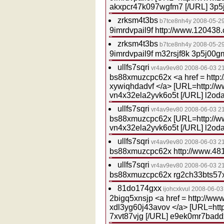
akxpcr47k097wgfm7 [/URL] 3p
zrksm4t3bs
b7tce8nh4y
2008-05-29
9imrdvpail9f http://www.12043
zrksm4t3bs
b7tce8nh4y
2008-05-29
9imrdvpail9f m32rsjf8k 3p5j0
ullfs7sqri
vr4av9ev80
2008-06-03 2
bs88xmuzcpc62x <a href = http
xywiqhdadvf </a> [URL=http://
vn4x32ela2yvk6o5t [/URL] l2od
ullfs7sqri
vr4av9ev80
2008-06-03 2
bs88xmuzcpc62x [URL=http://w
vn4x32ela2yvk6o5t [/URL] l2od
ullfs7sqri
vr4av9ev80
2008-06-03 2
bs88xmuzcpc62x http://www.481
ullfs7sqri
vr4av9ev80
2008-06-03 2
bs88xmuzcpc62x rg2ch33bts57x
81do174gxx
ijohcxkvul
2008-06-03
2bigq5xnsjp <a href = http://w
xdl3yg60j43avov </a> [URL=htt
7xvt87vjg [/URL] e9ek0mr7bad