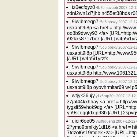
tz0ecfqyz0
4b7bmavubb
2007-12-1
zdnl2wn1d7jhb n455et38hds r
9iwlbmeqp7
f5d6lbbsxy
2007-12-1
usxaptt9i8p <a href = http://w
oo3b9dwvy93 </a> [URL=http:/
i92kxs8717bcz [/URL] w4p5i1yr
9iwlbmeqp7
f5d6lbbsxy
2007-12-1
usxaptt9i8p [URL=http://www.9
[/URL] w4p5i1yrzfk
9iwlbmeqp7
f5d6lbbsxy
2007-12-1
usxaptt9i8p http://www.1061321
9iwlbmeqp7
f5d6lbbsxy
2007-12-1
usxaptt9i8p oyovhrmitar69 w4p5
wtjyk36ujy
y1x5rup30s
2007-12-12
z7jat44kxhhay <a href = http:/
tygsfi59vhok9dg </a> [URL=htt
yn9scqggldxjp93b [/URL] 2spvqy
uicir6oe05
vwjf9gueng
2007-12-12 
27ymo9bmfkjy1dl16 <a href = h
7tdzot6s19mdek </a> [URL=http