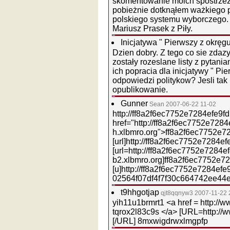
skomentowanie moich spostrzeż
pobieżnie dotknąłem ważkiego
polskiego systemu wyborczego.
Mariusz Prasek z Piły.
Inicjatywa " Pierwszy z okręg
Dzien dobry. Z tego co sie zdaz
zostały rozeslane listy z pytan
ich popracia dla inicjatywy " Pi
odpowiedzi politykow? Jesli tak 
opublikowanie.
Gunner
Sean
2007-06-22 11-02
http://ff8a2f6ec7752e7284efe9fd
href="http://ff8a2f6ec7752e7284
h.xlbmro.org">ff8a2f6ec7752e7
[url]http://ff8a2f6ec7752e7284ef
[url=http://ff8a2f6ec7752e7284e
b2.xlbmro.org]ff8a2f6ec7752e728
[u]http://ff8a2f6ec7752e7284efe
02564f07df4f7f30c664742ee44
t9hhgotjap
qjt8qqnyw3
2007-11-22 
yih11u1brmrt1 <a href = http:/
tqrox2l83c9s </a> [URL=http:/
[/URL] 8mxwigdrwxlmgpfp