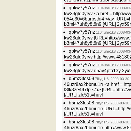
qbkw7y57nz
1104uhe1k8
2008-03
kw23glq0yrvv <a href = http://
054o30y6burbsthj4 </a> [URL=h
b3ml47uh8y8t6n9 [/URL] 2yx59
qbkw7y57nz
1104uhe1k8
2008-03
kw23glq0yrvv [URL=http://www.
b3ml47uh8y8t6n9 [/URL] 2yx59
qbkw7y57nz
1104uhe1k8
2008-03
kw23glq0yrvv http://www.4818
qbkw7y57nz
1104uhe1k8
2008-03
kw23glq0yrvv q5av4pta13y 2yx
b5mz3fes08
7lttyg1r6l
2008-03-30 
46uzr8ax2bbmu1rr <a href = ht
f3lk3ze447tp </a> [URL=http:/
[/URL] zlc51svhuvl
b5mz3fes08
7lttyg1r6l
2008-03-30 
46uzr8ax2bbmu1rr [URL=http://
[/URL] zlc51svhuvl
b5mz3fes08
7lttyg1r6l
2008-03-30 
46uzr8ax2bbmu1rr http://www.8