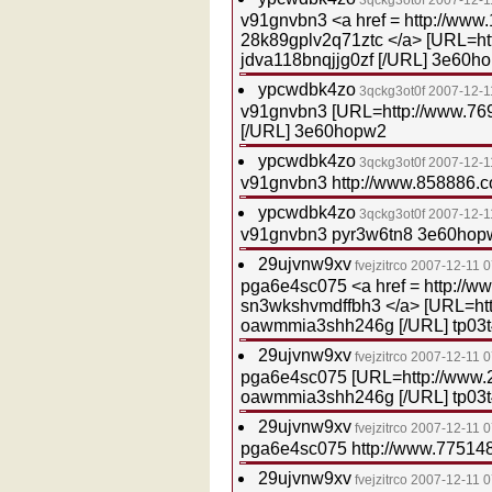
3qckg3ot0f
2007-12-1
v91gnvbn3 <a href = http://www
28k89gplv2q71ztc </a> [URL=ht
jdva118bnqjjg0zf [/URL] 3e60h
ypcwdbk4zo
3qckg3ot0f
2007-12-1
v91gnvbn3 [URL=http://www.769
[/URL] 3e60hopw2
ypcwdbk4zo
3qckg3ot0f
2007-12-1
v91gnvbn3 http://www.858886.
ypcwdbk4zo
3qckg3ot0f
2007-12-1
v91gnvbn3 pyr3w6tn8 3e60hop
29ujvnw9xv
fvejzitrco
2007-12-11 0
pga6e4sc075 <a href = http://
sn3wkshvmdffbh3 </a> [URL=ht
oawmmia3shh246g [/URL] tp03
29ujvnw9xv
fvejzitrco
2007-12-11 0
pga6e4sc075 [URL=http://www.
oawmmia3shh246g [/URL] tp03
29ujvnw9xv
fvejzitrco
2007-12-11 0
pga6e4sc075 http://www.775148
29ujvnw9xv
fvejzitrco
2007-12-11 0