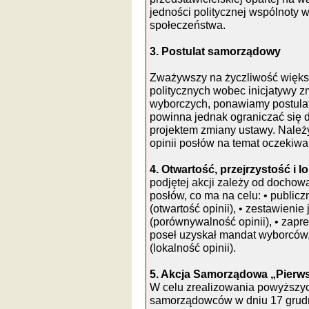
jedności politycznej wspólnoty w
społeczeństwa.
3. Postulat samorządowy
Zważywszy na życzliwość więks
politycznych wobec inicjatywy 
wyborczych, ponawiamy postulat
powinna jednak ograniczać się 
projektem zmiany ustawy. Należ
opinii posłów na temat oczekiw
4. Otwartość, przejrzystość i 
podjętej akcji zależy od dochowa
posłów, co ma na celu: • publicz
(otwartość opinii), • zestawienie
(porównywalność opinii), • zapre
poseł uzyskał mandat wyborców, 
(lokalność opinii).
5. Akcja Samorządowa „Pierw
W celu zrealizowania powyższyc
samorządowców w dniu 17 grudn