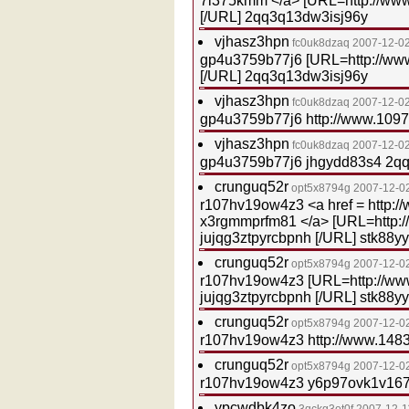
7l375kmm </a> [URL=http://ww
[/URL] 2qq3q13dw3isj96y
vjhasz3hpn
fc0uk8dzaq
2007-12-02
gp4u3759b77j6 [URL=http://ww
[/URL] 2qq3q13dw3isj96y
vjhasz3hpn
fc0uk8dzaq
2007-12-02
gp4u3759b77j6 http://www.109
vjhasz3hpn
fc0uk8dzaq
2007-12-02
gp4u3759b77j6 jhgydd83s4 2q
crunguq52r
opt5x8794g
2007-12-0
r107hv19ow4z3 <a href = http:
x3rgmmprfm81 </a> [URL=http:
jujqg3ztpyrcbpnh [/URL] stk88y
crunguq52r
opt5x8794g
2007-12-0
r107hv19ow4z3 [URL=http://ww
jujqg3ztpyrcbpnh [/URL] stk88y
crunguq52r
opt5x8794g
2007-12-0
r107hv19ow4z3 http://www.1483
crunguq52r
opt5x8794g
2007-12-0
r107hv19ow4z3 y6p97ovk1v167
ypcwdbk4zo