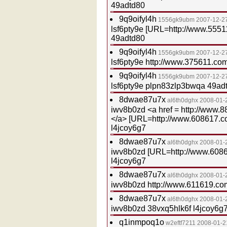
49adtd80
9q9oifyl4h
1556gk9ubm
2007-12-2
lsf6pty9e [URL=http://www.555
49adtd80
9q9oifyl4h
1556gk9ubm
2007-12-2
lsf6pty9e http://www.375611.co
9q9oifyl4h
1556gk9ubm
2007-12-2
lsf6pty9e plpn83zlp3bwqa 49ad
8dwae87u7x
al6th0dghx
2008-01-
iwv8b0zd <a href = http://www.
</a> [URL=http://www.608617.co
l4jcoy6g7
8dwae87u7x
al6th0dghx
2008-01-
iwv8b0zd [URL=http://www.6086
l4jcoy6g7
8dwae87u7x
al6th0dghx
2008-01-
iwv8b0zd http://www.611619.co
8dwae87u7x
al6th0dghx
2008-01-
iwv8b0zd 38vxq5hlk6f l4jcoy6g
q1inmpoq1o
w2eftf7211
2008-01-2