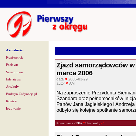
Aktualności
Konferencje
Zjazd samorządowców w 
Posłowie
marca 2006
Senatorowie
data
2006-03-29
Inicjatywa
autor
AM
Artykuły
Na zaproszenie Prezydenta Siemian
Biuletyn Ordynacja.pl
Szandara oraz pełnomocników Inicj
Kontakt
Panów Jana Jagielskiego i Andrzej
logowanie
odbyło się kolejne spotkanie samor
Komentarze (136)
Skomentuj