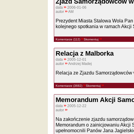
Zjazd Samorządowców w S
data
2006-01-06
autor
AM
Prezydent Miasta Stalowa Wola Pan
kolejnego spotkania w ramach Akcji
Komentarze (112)
Skomentuj
Relacja z Malborka
data
2005-12-01
autor
Andrzej Madej
Relacja ze Zjazdu Samorządowców 
Komentarze (3682)
Skomentuj
Memorandum Akcji Samor
data
2005-12-22
autor
Na zakończenie zjazdu samorządowcó
Memorandum o zainicjowaniu Akcji 
upełnomocnili Panów Jana Jagielski