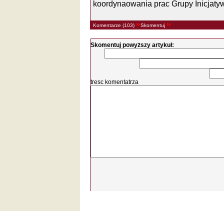
koordynaowania prac Grupy Inicjatyw
Komentarze (103)
Skomentuj
Skomentuj powyższy artykuł:
tresc komentatrza